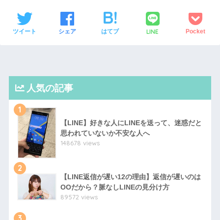
LINE
ツイート
シェア
はてブ
Pocket
人気の記事
1
【LINE】好きな人にLINEを送って、迷惑だと
思われていないか不安な人へ
148678 views
2
【LINE返信が遅い12の理由】返信が遅いのは
OOだから？脈なしLINEの見分け方
89572 views
3