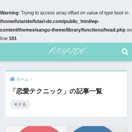
Warning
: Trying to access array offset on value of type bool in
/home/futaride/futari-de.com/public_html/wp-
content/themes/sango-theme/library/functions/head.php
on
line
181
ホーム
「恋愛テクニック」の記事一覧
モテる