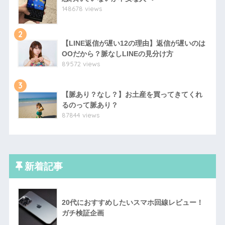
148678 views
2
【LINE返信が遅い12の理由】返信が遅いのは
OOだから？脈なしLINEの見分け方
89572 views
3
【脈あり？なし？】お土産を買ってきてくれ
るのって脈あり？
87844 views
新着記事
20代におすすめしたいスマホ回線レビュー！
ガチ検証企画