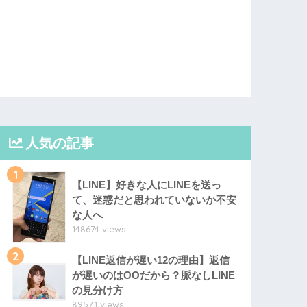
人気の記事
1
【LINE】好きな人にLINEを送っ
て、迷惑だと思われていないか不安
な人へ
148674 views
2
【LINE返信が遅い12の理由】返信
が遅いのはOOだから？脈なしLINE
の見分け方
89571 views