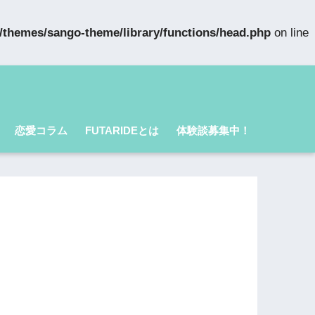
t/themes/sango-theme/library/functions/head.php
on line
恋愛コラム
FUTARIDEとは
体験談募集中！