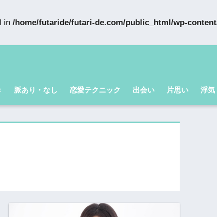
l in
/home/futaride/futari-de.com/public_html/wp-conten
き
脈あり・なし
恋愛テクニック
出会い
片思い
浮気