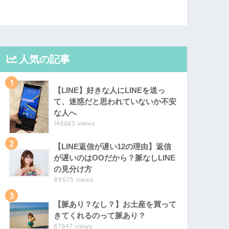
人気の記事
1
【LINE】好きな人にLINEを送っ
て、迷惑だと思われていないか不安
な人へ
148683 views
2
【LINE返信が遅い12の理由】返信
が遅いのはOOだから？脈なしLINE
の見分け方
89575 views
3
【脈あり？なし？】お土産を買って
きてくれるのって脈あり？
87847 views