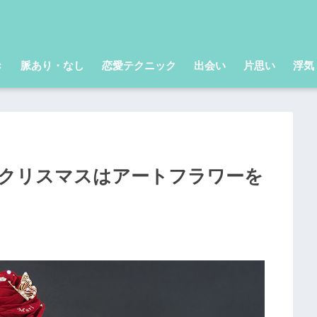
き
脈あり・なし
恋愛テクニック
出会い
片思い
浮気
のクリスマスはアートフラワーを