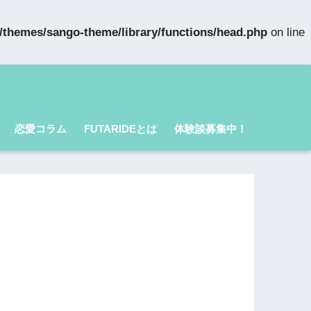
t/themes/sango-theme/library/functions/head.php
on line
恋愛コラム
FUTARIDEとは
体験談募集中！