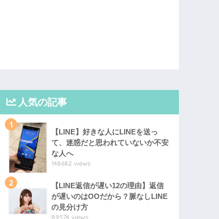
人気の記事
1
【LINE】好きな人にLINEを送っ
て、迷惑だと思われていないか不安
な人へ
148682 views
2
【LINE返信が遅い12の理由】返信
が遅いのはOOだから？脈なしLINE
の見分け方
89574 views