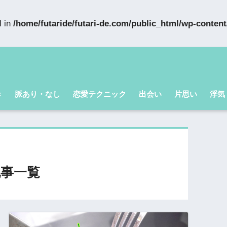
l in
/home/futaride/futari-de.com/public_html/wp-conten
き
脈あり・なし
恋愛テクニック
出会い
片思い
浮気
事一覧