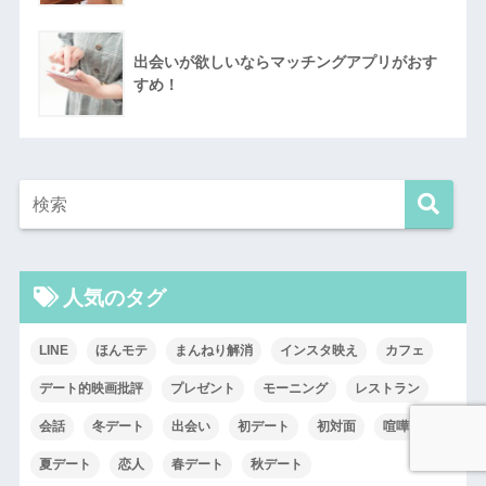
出会いが欲しいならマッチングアプリがおす
すめ！
人気のタグ
LINE
ほんモテ
まんねり解消
インスタ映え
カフェ
デート的映画批評
プレゼント
モーニング
レストラン
会話
冬デート
出会い
初デート
初対面
喧嘩
夏デート
恋人
春デート
秋デート