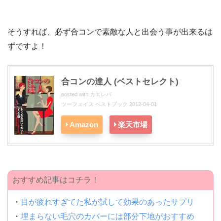
そうすれば、必ず合コンで素敵な人と出会う事が出来るは
ずですよ！
合コンの達人 (ベストセレクト)
posted with
カエレバ
ツーフェイス ベストブック 2012-04-01
Amazon
楽天市場
おすすめ記事はコチラ！
・
目が疲れすぎてた私が試して効果のあったサプリ
・
埋まらない毛穴のカバーには部分下地がおすすめ