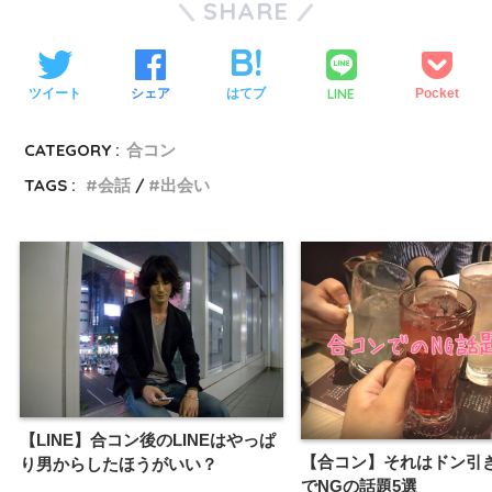
SHARE
LINE
ツイート
シェア
はてブ
Pocket
CATEGORY :
合コン
TAGS :
会話
出会い
【LINE】合コン後のLINEはやっぱ
【合コン】それはドン引
り男からしたほうがいい？
でNGの話題5選