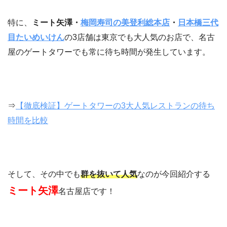
特に、
ミート矢澤・
梅岡寿司の美登利総本店
・
日本橋三代
目たいめいけん
の3店舗は東京でも大人気のお店で、名古
屋のゲートタワーでも常に待ち時間が発生しています。
⇒
【徹底検証】ゲートタワーの3大人気レストランの待ち
時間を比較
そして、その中でも
群を抜いて人気
なのが今回紹介する
ミート矢澤
名古屋店です！