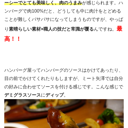
ーシーでとても美味しく、肉のうまみ
が感じられます。ハ
ンバーグで肉100%だと、どうしても中に肉汁をとどめる
ことが難しくパサパサになってしまうものですが、やっぱ
最
り
素晴らしい素材×職人の技だと常識が覆る
んですね。
高！！
ハンバーグ屋ってハンバーグのソースはかけてあったり、
目の前でかけてくれたりもしますが、ミート矢澤では自分
の好みに合わせてソースを付ける感じです。こんな感じで
デミグラスソース
に
ディップ
。