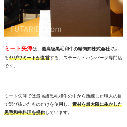
ミート矢澤
は、
最高級黒毛和牛の精肉卸株式会社
であ
る
ヤザワミートが直営
する、ステーキ・ハンバーグ専門店
です。
ミート矢澤では最高級黒毛和牛の中から熟練した職人の目
で選び抜いたものだけを使用し、
素材を最大限に生かした
黒毛和牛料理を提供
しています。