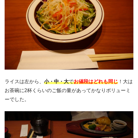
ライスは左から、
小・中・大
で
お値段はどれも同じ
！大は
お茶碗に2杯くらいのご飯の量があってかなりボリューミ
ーでした。