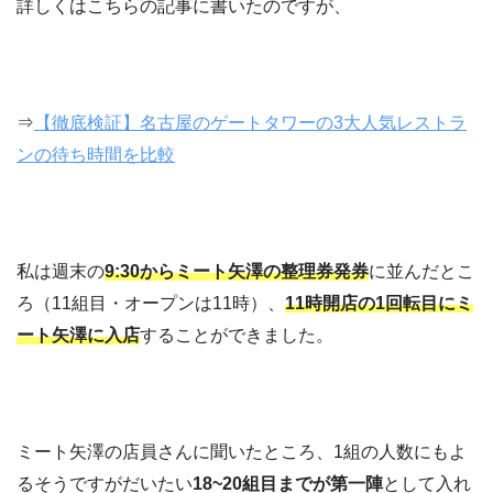
詳しくはこちらの記事に書いたのですが、
⇒
【徹底検証】名古屋のゲートタワーの3大人気レストラ
ンの待ち時間を比較
私は週末の
9:30からミート矢澤の整理券発券
に並んだとこ
ろ（11組目・オープンは11時）、
11時開店の1回転目にミ
ート矢澤に入店
することができました。
ミート矢澤の店員さんに聞いたところ、1組の人数にもよ
るそうですがだいたい
18~20組目までが第一陣
として入れ