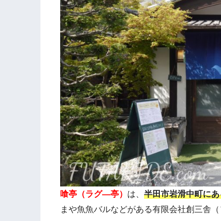
喰亭（ラグ―亭）
は、
半田市岩滑中町にあ
まや魚魚バルなどがある有限会社創三舎（