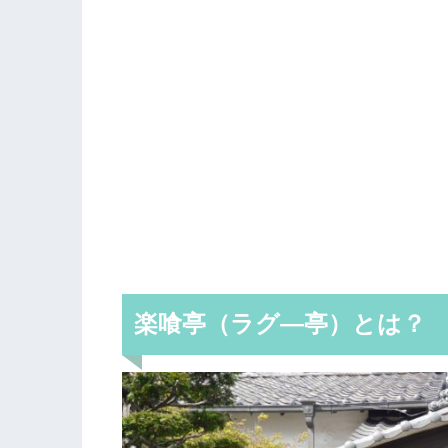
楽喰亭（ラグ―亭）とは？