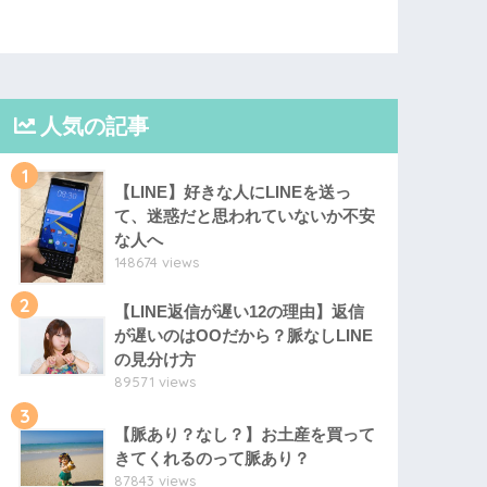
人気の記事
1
【LINE】好きな人にLINEを送っ
て、迷惑だと思われていないか不安
な人へ
148674 views
2
【LINE返信が遅い12の理由】返信
が遅いのはOOだから？脈なしLINE
の見分け方
89571 views
3
【脈あり？なし？】お土産を買って
きてくれるのって脈あり？
87843 views