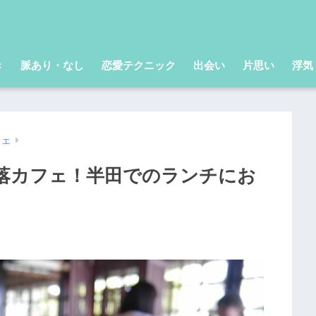
き
脈あり・なし
恋愛テクニック
出会い
片思い
浮気
フェ
落カフェ！半田でのランチにお