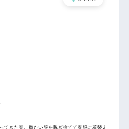
。
ってきた春。重たい服を脱ぎ捨てて春服に着替え