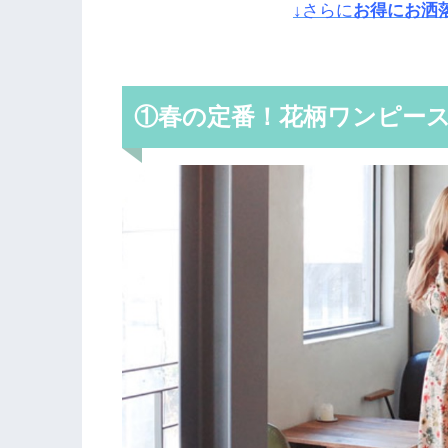
↓さらに
お得にお洒
①春の定番！花柄ワンピー