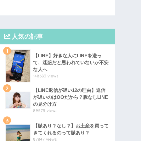
人気の記事
1
【LINE】好きな人にLINEを送っ
て、迷惑だと思われていないか不安
な人へ
148683 views
2
【LINE返信が遅い12の理由】返信
が遅いのはOOだから？脈なしLINE
の見分け方
89575 views
3
【脈あり？なし？】お土産を買って
きてくれるのって脈あり？
87847 views