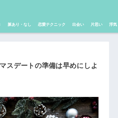
き
脈あり・なし
恋愛テクニック
出会い
片思い
浮気
スマスデートの準備は早めにしよ