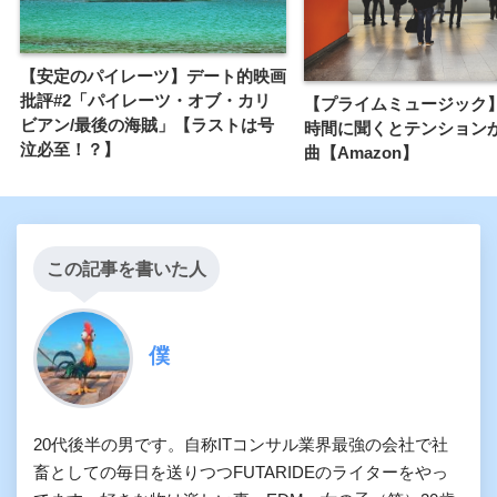
【安定のパイレーツ】デート的映画
批評#2「パイレーツ・オブ・カリ
【プライムミュージック
ビアン/最後の海賊」【ラストは号
時間に聞くとテンション
泣必至！？】
曲【Amazon】
この記事を書いた人
僕
20代後半の男です。自称ITコンサル業界最強の会社で社
畜としての毎日を送りつつFUTARIDEのライターをやっ