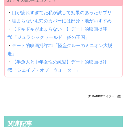
・
目が疲れすぎてた私が試して効果のあったサプリ
・
埋まらない毛穴のカバーには部分下地がおすすめ
・
【ドキドキが止まらない！】デート的映画批評
#6「ジュラシックワールド 炎の王国」
・
デート的映画批評#1「怪盗グルーのミニオン大脱
走」
・
【半魚人と中年女性の純愛】デート的映画批評
#5「シェイプ・オブ・ウォーター」
（FUTARIDEライター 僕）
関連記事