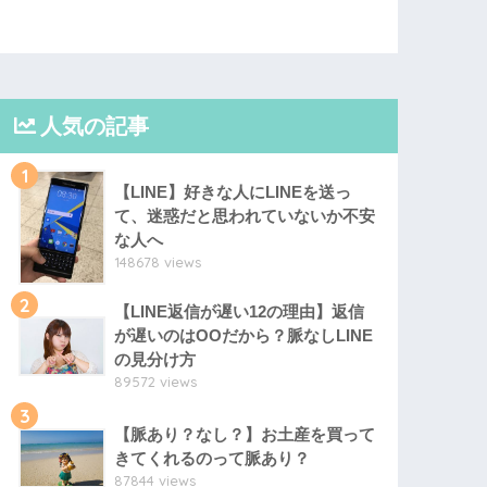
人気の記事
1
【LINE】好きな人にLINEを送っ
て、迷惑だと思われていないか不安
な人へ
148678 views
2
【LINE返信が遅い12の理由】返信
が遅いのはOOだから？脈なしLINE
の見分け方
89572 views
3
【脈あり？なし？】お土産を買って
きてくれるのって脈あり？
87844 views