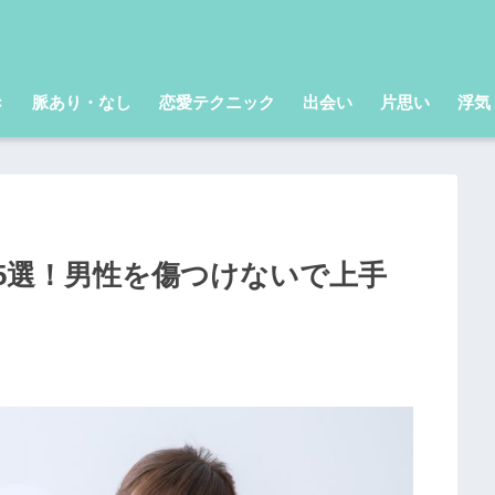
き
脈あり・なし
恋愛テクニック
出会い
片思い
浮気
5選！男性を傷つけないで上手