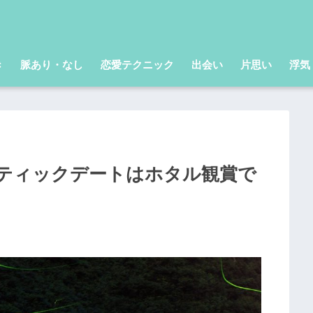
き
脈あり・なし
恋愛テクニック
出会い
片思い
浮気
ティックデートはホタル観賞で