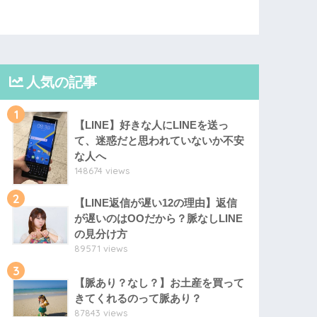
人気の記事
1
【LINE】好きな人にLINEを送っ
て、迷惑だと思われていないか不安
な人へ
148674 views
2
【LINE返信が遅い12の理由】返信
が遅いのはOOだから？脈なしLINE
の見分け方
89571 views
3
【脈あり？なし？】お土産を買って
きてくれるのって脈あり？
87843 views