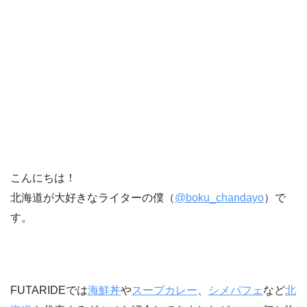
こんにちは！
北海道が大好きなライターの僕（
@boku_chandayo
）で
す。
FUTARIDEでは
海鮮丼
や
スープカレー
、
シメパフェ
など
北